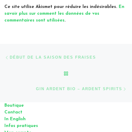
Ce site utilise Akismet pour réduire les indésirables.
En
savoir plus sur comment les données de vos
commentaires sont utilisées
.
Parcourir les articles
Article précédent
DÉBUT DE LA SAISON DES FRAISES
RETOUR À LA LISTE DES
Ar
GIN ARDENT BIO – ARDENT SPIRITS
Boutique
Contact
In English
Infos pratiques