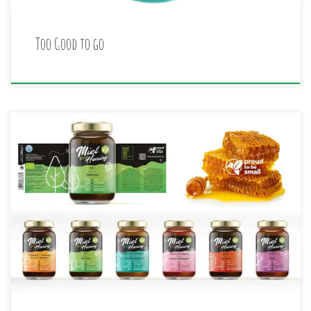
Too Good to go
Découvrez nos nouveaux miels grecs! Relooking complet,
traçabilité et saveurs inégalées. – Le miel de Montagne
du Mont Pélion (Herbacé et mentholé) – Le miel de
Sapin/Pin du Mont Olympe (Balsamique doux) – Le miel
de Chêne du Mont Olympe (Réglisse délicatement
mentholée) – Le miel de Renoué des Oiseaux […]