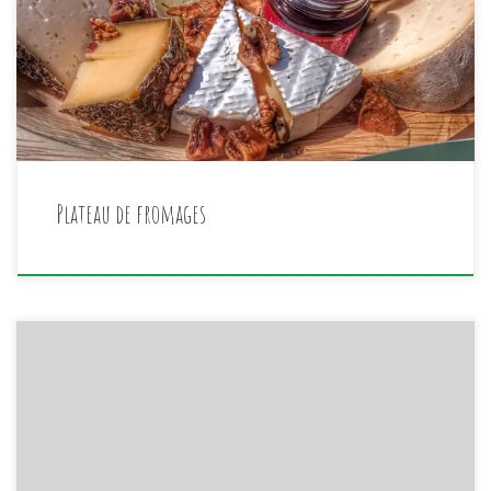
la version apéro pour 8. À compléter éventuellement
avec un bon pain de seigle et une bonne bouteille.
Information et réservation en magasin ou via mail
« lesideesalapelle@gmail.com »Bon appétit à tous
Plateau de fromages
Bonjour à tous,J’ai une bonne et une mauvaise nouvelle…
* La bonne c’est que nous réouvrons à partir du lundi 27
avril avec les horaires suivants : lundi au vendredi 10h –
19h * La mauvaise c’est que nous arrêtons le webshop…