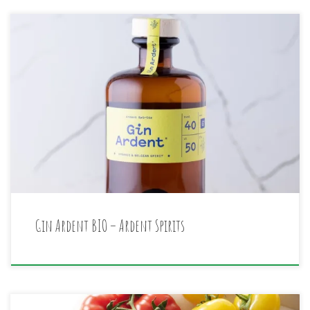
Le Gin Ardent est un gin bio, produit à base d’un distillat
de grains bio et d’une douzaine de plantes et épices
(baies de genévrier, cardamome, coriandre, angélique,
écorces de citron, bergamote, cumin, poivre de Sichuan,
muscade et abricot), offrant une expérience gustative
rafraîchissante et épicée.
Gin Ardent BIO – Ardent Spirits