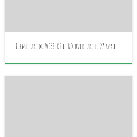
Les livraisons de fruits et légumes sont trop […]
Fermeture du WEBSHOP et Réouverture le 27 avril
Suite au Covid-19 nous fermons le magasin à partir de ce
vendredi 27…. Nous avons mis en place un e-shop avec
des produits ultra frais sur précommande à venir
chercher et payer au magasin.
https://www.lesideesalapelle.com/index.php/boutique/
Nous vous rappelons que les produits présentés ici sont
proposés en pré-commande c’est-à-dire que il […]