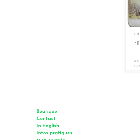
uniq
coco
coc
imm
réco
PR
séc
Hu
dan
La r
pa
Pu
Boutique
Contact
In English
Infos pratiques