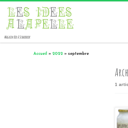
Passer au contenu
Magasin Bio à Schaerbeek
Accueil
»
2022
»
septembre
Arch
1 arti
L’h
de q
de 