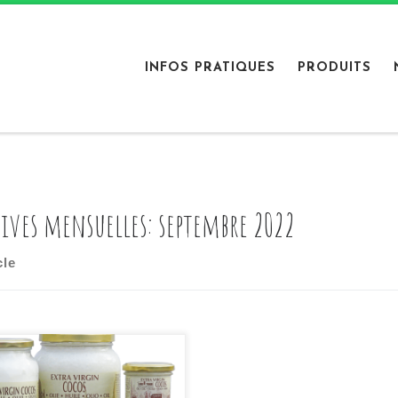
INFOS PRATIQUES
PRODUITS
ives mensuelles:
septembre 2022
cle
uile de coco Amanprana est
ualité supérieure en raison
sa méthode de préparation